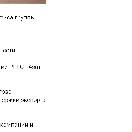
офиса группы
ности
ий РНГС+ Азат
гово-
держки экспорта
 компании и